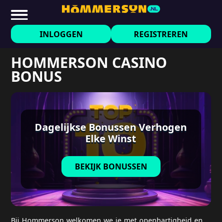
INLOGGEN
REGISTREREN
HOMMERSON CASINO
BONUS
Dagelijkse Bonussen Verhogen
Elke Winst
BEKIJK BONUSSEN
Bij Hommerson welkomen we je met openhartigheid en