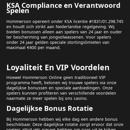
KSA Compliance en Verantwoord
Spelen
Hommerson opereert onder KSA licentie #1831/01.298.745
en houdt zich strikt aan Nederlandse regelgeving. Wij
bieden bonussen alleen aan spelers van 24 jaar en ouder
ter bescherming van jongvolwassenen. Voor spelers
onder 24 jaar gelden speciale stortingslimieten van
maximaal €400 per maand.
Loyaliteit En VIP Voordelen
Hoewel Hommerson Online geen traditioneel VIP
programma heeft, belonen wij trouwe spelers via onze
dagelijkse bonussen en speciale aanbiedingen. Onze
spelers kunnen profiteren van verschillende voordelen
naarmate ze meer spelen bij ons casino.
Dagelijkse Bonus Rotatie
Bij Hommerson hebben wij elke dag een andere bonus
beschikbaar. Deze dagelijkse rotatie zorgt ervoor dat onze
spelers altijd iets nieuws hebben om naar uit te kijken.