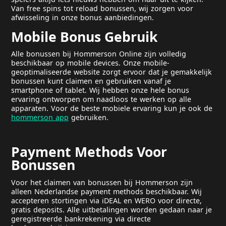
Van free spins tot reload bonussen, wij zorgen voor
afwisseling in onze bonus aanbiedingen.
Mobile Bonus Gebruik
Alle bonussen bij Hommerson Online zijn volledig
beschikbaar op mobile devices. Onze mobile-
geoptimaliseerde website zorgt ervoor dat je gemakkelijk
bonussen kunt claimen en gebruiken vanaf je
smartphone of tablet. Wij hebben onze hele bonus
ervaring ontworpen om naadloos te werken op alle
apparaten. Voor de beste mobiele ervaring kun je ook de
hommerson app
gebruiken.
Payment Methods Voor
Bonussen
Voor het claimen van bonussen bij Hommerson zijn
alleen Nederlandse payment methods beschikbaar. Wij
accepteren stortingen via iDEAL en WERO voor directe,
gratis deposits. Alle uitbetalingen worden gedaan naar je
geregistreerde bankrekening via directe