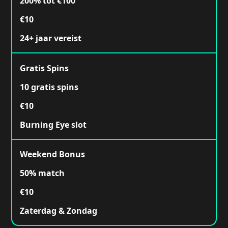
200% tot €100
€10
24+ jaar vereist
Gratis Spins
10 gratis spins
€10
Burning Eye slot
Weekend Bonus
50% match
€10
Zaterdag & Zondag