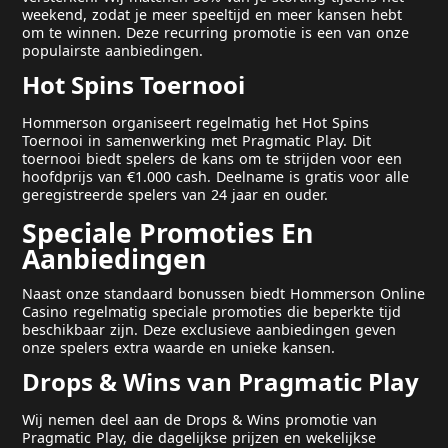
weekend, zodat je meer speeltijd en meer kansen hebt
om te winnen. Deze recurring promotie is een van onze
populairste aanbiedingen.
Hot Spins Toernooi
Hommerson organiseert regelmatig het Hot Spins
Toernooi in samenwerking met Pragmatic Play. Dit
toernooi biedt spelers de kans om te strijden voor een
hoofdprijs van €1.000 cash. Deelname is gratis voor alle
geregistreerde spelers van 24 jaar en ouder.
Speciale Promoties En
Aanbiedingen
Naast onze standaard bonussen biedt Hommerson Online
Casino regelmatig speciale promoties die beperkte tijd
beschikbaar zijn. Deze exclusieve aanbiedingen geven
onze spelers extra waarde en unieke kansen.
Drops & Wins van Pragmatic Play
Wij nemen deel aan de Drops & Wins promotie van
Pragmatic Play, die dagelijkse prijzen en wekelijkse