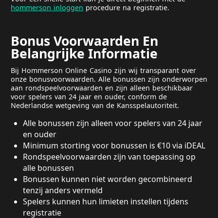
hommerson inloggen
procedure na registratie.
Bonus Voorwaarden En
Belangrijke Informatie
Bij Hommerson Online Casino zijn wij transparant over
onze bonusvoorwaarden. Alle bonussen zijn onderworpen
aan rondspeelvoorwaarden en zijn alleen beschikbaar
voor spelers van 24 jaar en ouder, conform de
Nederlandse wetgeving van de Kansspelautoriteit.
Alle bonussen zijn alleen voor spelers van 24 jaar
en ouder
Minimum storting voor bonussen is €10 via iDEAL
Rondspeelvoorwaarden zijn van toepassing op
alle bonussen
Bonussen kunnen niet worden gecombineerd
tenzij anders vermeld
Spelers kunnen hun limieten instellen tijdens
registratie